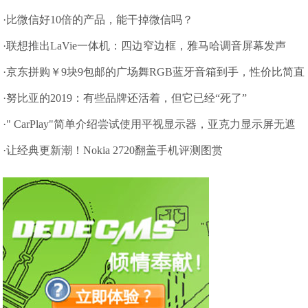
·比微信好10倍的产品，能干掉微信吗？
·联想推出LaVie一体机：四边窄边框，雅马哈调音屏幕发声
·京东拼购￥9块9包邮的广场舞RGB蓝牙音箱到手，性价比简直
无情
·努比亚的2019：有些品牌还活着，但它已经“死了”
·" CarPlay"简单介绍尝试使用平视显示器，亚克力显示屏无遮
挡屏幕
·让经典更新潮！Nokia 2720翻盖手机评测图赏