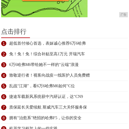
广告
点击排行
1
超低首付倾心首选，表妹诚心推荐6万6哈弗
2
免！免！免！综合补贴至高1万元 开瑞汽车
3
6万6哈弗M6带给她不一样的“云端”浪漫
4
致敬逆行者！视客向战疫一线医护人员免费赠
5
乱战“江湖”，看6万6哈弗M6如何“C位
6
捷途车载新风系统获中汽研认证，达“CN9
7
质保延长关爱续航 斯威汽车三大关怀服务保
8
拥有“治愈系”绝招的哈弗F5，让你的安全
9
机器学习框架上的一些实践