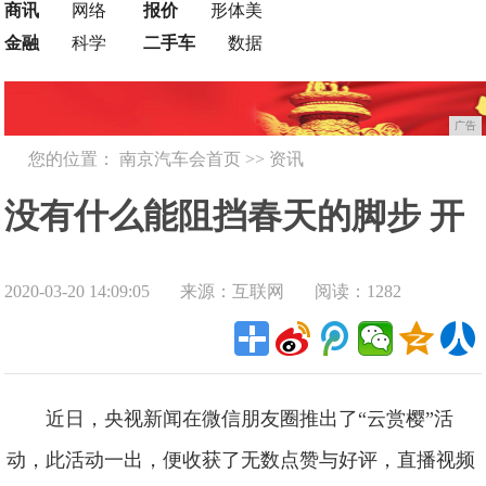
商讯
网络
报价
形体美
金融
科学
二手车
数据
广告
您的位置：
南京汽车会首页
>>
资讯
没有什么能阻挡春天的脚步 开
2020-03-20 14:09:05
来源：互联网
阅读：1282
上哈弗F7去赏春
近日，央视新闻在微信朋友圈推出了“云赏樱”活
动，此活动一出，便收获了无数点赞与好评，直播视频