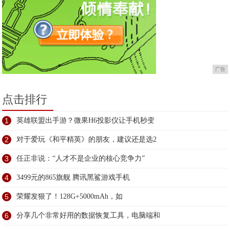
广告
点击排行
1
英雄联盟出手游？微果H6投影仪让手机秒变
2
对于爱玩《和平精英》的朋友，建议还是选2
3
任正非说：“人才不是企业的核心竞争力”
4
3499元的865旗舰 腾讯黑鲨游戏手机
5
荣耀发狠了！128G+5000mAh，如
6
分享几个非常好用的数据恢复工具，电脑端和