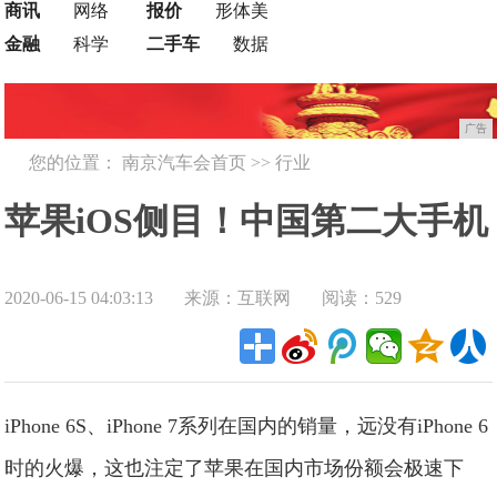
商讯
网络
报价
形体美
金融
科学
二手车
数据
广告
您的位置：
南京汽车会首页
>>
行业
苹果iOS侧目！中国第二大手机
2020-06-15 04:03:13
来源：互联网
阅读：529
操作系统将是YunOS
iPhone 6S、iPhone 7系列在国内的销量，远没有iPhone 6
时的火爆，这也注定了苹果在国内市场份额会极速下