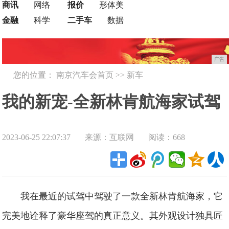
商讯
网络
报价
形体美
金融
科学
二手车
数据
广告
您的位置：
南京汽车会首页
>>
新车
我的新宠-全新林肯航海家试驾
2023-06-25 22:07:37
来源：互联网
阅读：668
评测
我在最近的试驾中驾驶了一款全新林肯航海家，它
完美地诠释了豪华座驾的真正意义。其外观设计独具匠