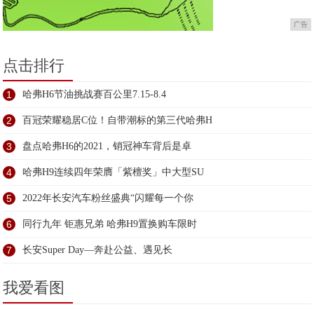
广告
点击排行
1
哈弗H6节油挑战赛百公里7.15-8.4
2
百冠荣耀稳居C位！自带潮标的第三代哈弗H
3
盘点哈弗H6的2021，销冠神车背后是卓
4
哈弗H9连续四年荣膺「紫檀奖」中大型SU
5
2022年长安汽车粉丝盛典“闪耀每一个你
6
同行九年 钜惠兄弟 哈弗H9置换购车限时
7
长安Super Day—奔赴公益、遇见长
我爱看图