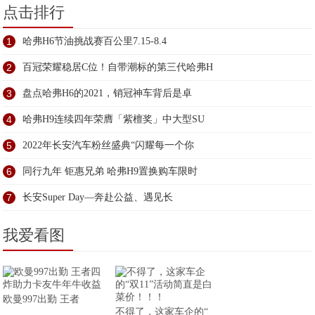
点击排行
1
哈弗H6节油挑战赛百公里7.15-8.4
2
百冠荣耀稳居C位！自带潮标的第三代哈弗H
3
盘点哈弗H6的2021，销冠神车背后是卓
4
哈弗H9连续四年荣膺「紫檀奖」中大型SU
5
2022年长安汽车粉丝盛典“闪耀每一个你
6
同行九年 钜惠兄弟 哈弗H9置换购车限时
7
长安Super Day—奔赴公益、遇见长
我爱看图
欧曼997出勤 王者
不得了，这家车企的“