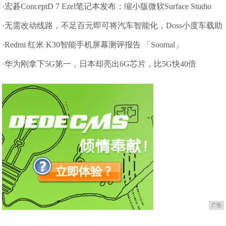
·宏碁ConceptD 7 Ezel笔记本发布：缩小版微软Surface Studio
·无需改动线路，不足百元即可将汽车智能化，Doss小度车载助
手
·Redmi 红米 K30智能手机屏幕测评报告 「Soomal」
·华为刚拿下5G第一，日本却亮出6G芯片，比5G快40倍
广告