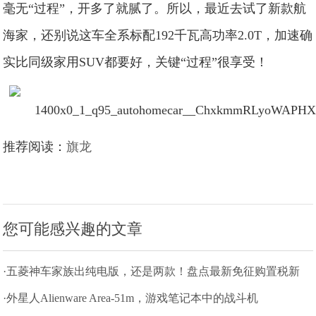
毫无“过程”，开多了就腻了。所以，最近去试了新款航
海家，还别说这车全系标配192千瓦高功率2.0T，加速确
实比同级家用SUV都要好，关键“过程”很享受！
推荐阅读：
旗龙
您可能感兴趣的文章
·五菱神车家族出纯电版，还是两款！盘点最新免征购置税新
车
·外星人Alienware Area-51m，游戏笔记本中的战斗机