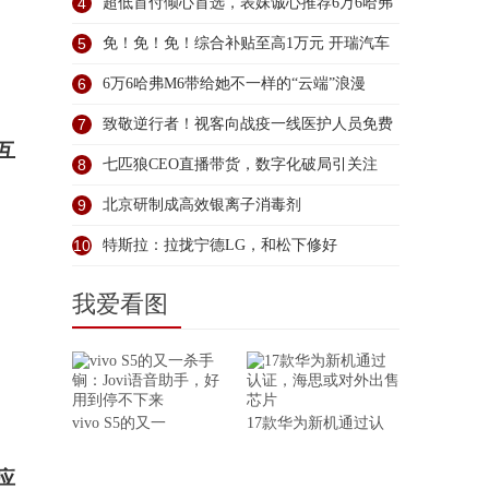
4
超低首付倾心首选，表妹诚心推荐6万6哈弗
5
免！免！免！综合补贴至高1万元 开瑞汽车
6
6万6哈弗M6带给她不一样的“云端”浪漫
7
致敬逆行者！视客向战疫一线医护人员免费
互
赠
8
七匹狼CEO直播带货，数字化破局引关注
9
北京研制成高效银离子消毒剂
10
特斯拉：拉拢宁德LG，和松下修好
我爱看图
vivo S5的又一
17款华为新机通过认
应