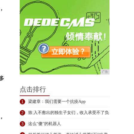
，
广告
多
点击排行
1
梁建章：我们需要一个抗疫App
2
致:入不敷出的独生子女们，收入承受不了负
，
3
这么“傻”的机器人