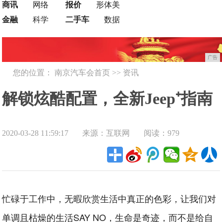
商讯
网络
报价
形体美
金融
科学
二手车
数据
广告
您的位置：
南京汽车会首页
>>
资讯
解锁炫酷配置，全新Jeep⁺指南
2020-03-28 11:59:17
来源：互联网
阅读：979
者为生活疯狂加料
忙碌于工作中，无暇欣赏生活中真正的色彩，让我们对
单调且枯燥的生活SAY NO，生命是奇迹，而不是给自