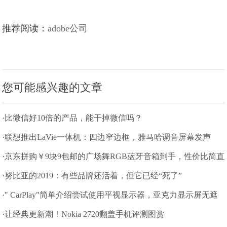
推荐阅读：
adobe公司
您可能感兴趣的文章
·比微信好10倍的产品，能干掉微信吗？
·联想推出LaVie一体机：四边窄边框，雅马哈调音屏幕发声
·京东拼购￥9块9包邮的广场舞RGB蓝牙音箱到手，性价比简直
无情
·努比亚的2019：有些品牌还活着，但它已经“死了”
·" CarPlay"简单介绍尝试使用平视显示器，亚克力显示屏无遮
挡屏幕
·让经典更新潮！Nokia 2720翻盖手机评测图赏