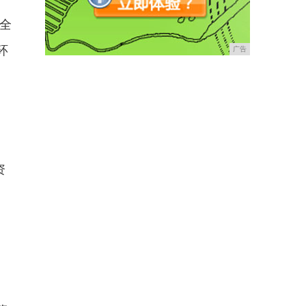
W全
环
广告
资