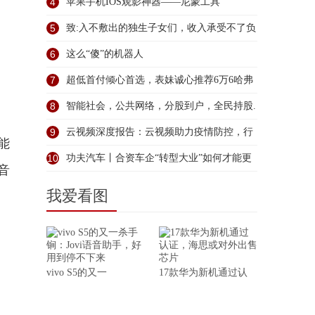
4
苹果手机IOS观影神器——尼蒙工具
5
致:入不敷出的独生子女们，收入承受不了负
6
这么“傻”的机器人
7
超低首付倾心首选，表妹诚心推荐6万6哈弗
8
智能社会，公共网络，分股到户，全民持股.
9
云视频深度报告：云视频助力疫情防控，行
能
业
10
功夫汽车丨合资车企“转型大业”如何才能更
音
我爱看图
vivo S5的又一
17款华为新机通过认