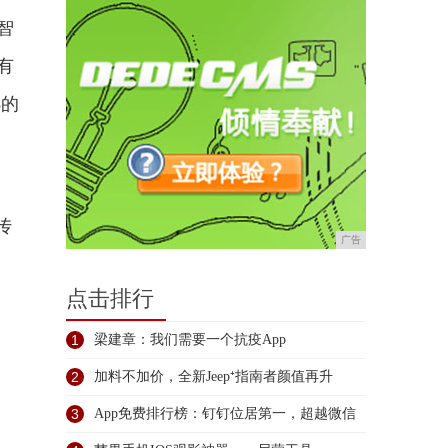
智
有
8的
传
广告
点击排行
1
梁建章：我们需要一个抗疫App
2
加料不加价，全新Jeep⁺指南者颜值再升
3
App免费排行榜：钉钉位居第一，超越微信