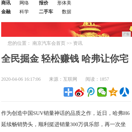
商讯
网络
报价
形体美
金融
科学
二手车
数据
广告
您的位置：
南京汽车会首页
>>
资讯
全民掘金 轻松赚钱 哈弗让你宅
2020-04-06 16:17:06
来源：互联网
阅读：1857
家就能实现暴富梦想
作为创造中国SUV销量神话的品质之作，近日，哈弗H6
延续畅销势头，顺利挺进销量300万俱乐部，再一次坐