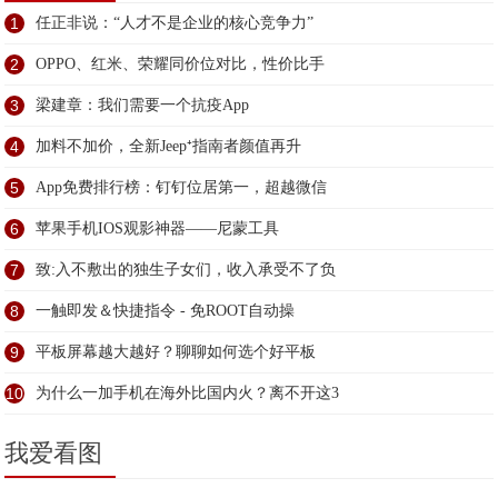
1
任正非说：“人才不是企业的核心竞争力”
2
OPPO、红米、荣耀同价位对比，性价比手
3
梁建章：我们需要一个抗疫App
4
加料不加价，全新Jeep⁺指南者颜值再升
5
App免费排行榜：钉钉位居第一，超越微信
6
苹果手机IOS观影神器——尼蒙工具
7
致:入不敷出的独生子女们，收入承受不了负
8
一触即发＆快捷指令 - 免ROOT自动操
9
平板屏幕越大越好？聊聊如何选个好平板
10
为什么一加手机在海外比国内火？离不开这3
我爱看图