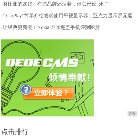
无情
·努比亚的2019：有些品牌还活着，但它已经“死了”
·" CarPlay"简单介绍尝试使用平视显示器，亚克力显示屏无遮
挡屏幕
·让经典更新潮！Nokia 2720翻盖手机评测图赏
广告
点击排行