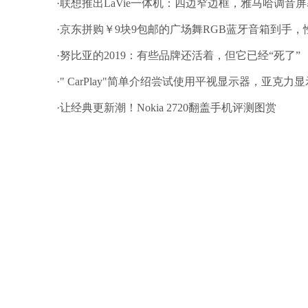
·联想推出LaVie一体机：四边窄边框，雅马哈调音
·京东拼购￥9块9包邮的广场舞RGB蓝牙音箱到手
·努比亚的2019：有些品牌还活着，但它已经“死了”
·" CarPlay"简单介绍尝试使用平视显示器，亚克
·让经典更新潮！Nokia 2720翻盖手机评测图赏