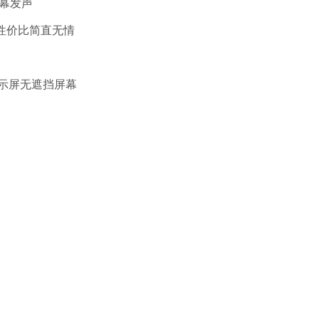
屏幕发声
，性价比简直无情
力显示屏无遮挡屏幕