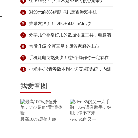
4
任正非说：“人才不是企业的核心竞争力”
5
3499元的865旗舰 腾讯黑鲨游戏手机
中
6
荣耀发狠了！128G+5000mAh，如
7
分享几个非常好用的数据恢复工具，电脑端
和
8
售后升级 全新三星专属管家服务上市
9
手机耗电突然变快！这5个操作你一定有在
做
10
小米手机8青春版本周推送安卓P系统，内测
我爱看图
最高100%原值升舱
vivo S5的又一