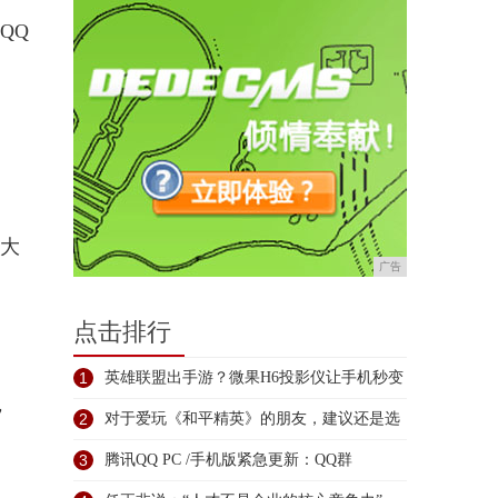
QQ
域大
广告
点击排行
1
英雄联盟出手游？微果H6投影仪让手机秒变
，
2
对于爱玩《和平精英》的朋友，建议还是选
2
3
腾讯QQ PC /手机版紧急更新：QQ群