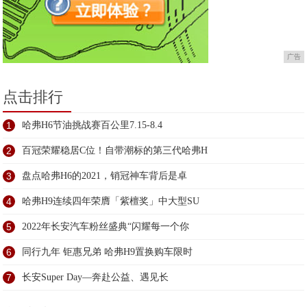
广告
点击排行
1
哈弗H6节油挑战赛百公里7.15-8.4
2
百冠荣耀稳居C位！自带潮标的第三代哈弗H
3
盘点哈弗H6的2021，销冠神车背后是卓
4
哈弗H9连续四年荣膺「紫檀奖」中大型SU
5
2022年长安汽车粉丝盛典“闪耀每一个你
6
同行九年 钜惠兄弟 哈弗H9置换购车限时
7
长安Super Day—奔赴公益、遇见长